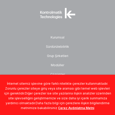
Kurumsal
Sürdürülebilirlik
Grup Şirketleri
Modüller
Çözümler
Medya Odası
İnternet sitemiz işlevine göre farklı nitelikte çerezler kullanmaktadır.
Zorunlu çerezler siteye giriş veya site araması gibi temel web işlevleri
İletişim
için gereklidir.Diğer çerezler ise site yazılarına ilişkin analizler üzerinden
site işlevselliğini geliştirmemize ve size daha iyi içerik sunmamıza
yardımcı olmaktadır.Daha fazla bilgi için çerezlere ilişkin bilgilendirme
metnimize bakabilirsiniz
Çerez Aydınlatma Metni