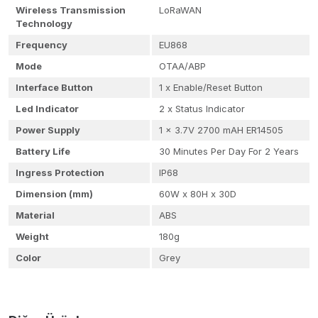
Wireless Transmission
LoRaWAN
Technology
Frequency
EU868
Mode
OTAA/ABP
Interface Button
1 x Enable/Reset Button
Led Indicator
2 x Status Indicator
Power Supply
1 x 3.7V 2700 mAH ER14505
Battery Life
30 Minutes Per Day For 2 Years
Ingress Protection
IP68
Dimension (mm)
60W x 80H x 30D
Material
ABS
Weight
180g
Color
Grey