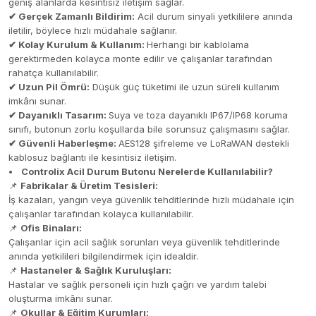
geniş alanlarda kesintisiz iletişim sağlar.
✔ Gerçek Zamanlı Bildirim:
Acil durum sinyali yetkililere anında
iletilir, böylece hızlı müdahale sağlanır.
✔ Kolay Kurulum & Kullanım:
Herhangi bir kablolama
gerektirmeden kolayca monte edilir ve çalışanlar tarafından
rahatça kullanılabilir.
✔ Uzun Pil Ömrü:
Düşük güç tüketimi ile uzun süreli kullanım
imkânı sunar.
✔ Dayanıklı Tasarım:
Suya ve toza dayanıklı IP67/IP68 koruma
sınıfı, butonun zorlu koşullarda bile sorunsuz çalışmasını sağlar.
✔ Güvenli Haberleşme:
AES128 şifreleme ve LoRaWAN destekli
kablosuz bağlantı ile kesintisiz iletişim.
• Controlix Acil Durum Butonu Nerelerde Kullanılabilir?
📌
Fabrikalar & Üretim Tesisleri:
İş kazaları, yangın veya güvenlik tehditlerinde hızlı müdahale için
çalışanlar tarafından kolayca kullanılabilir.
📌
Ofis Binaları:
Çalışanlar için acil sağlık sorunları veya güvenlik tehditlerinde
anında yetkilileri bilgilendirmek için idealdir.
📌
Hastaneler & Sağlık Kuruluşları:
Hastalar ve sağlık personeli için hızlı çağrı ve yardım talebi
oluşturma imkânı sunar.
📌
Okullar & Eğitim Kurumları: